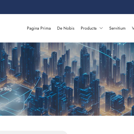
Pagina Prima
De Nobis
Producta
Servitium
V
te Bag