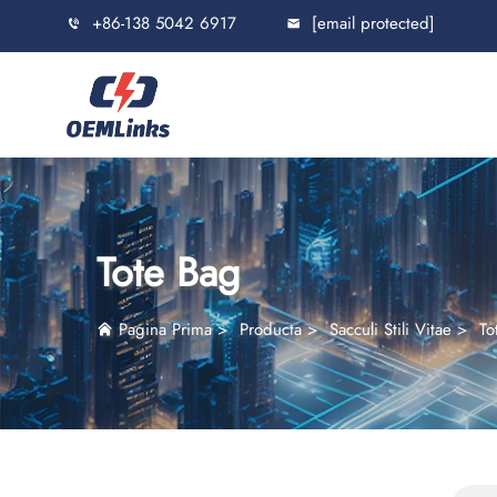
+86-138 5042 6917
[email protected]
Tote Bag
Pagina Prima
>
Producta
>
Sacculi Stili Vitae
>
To