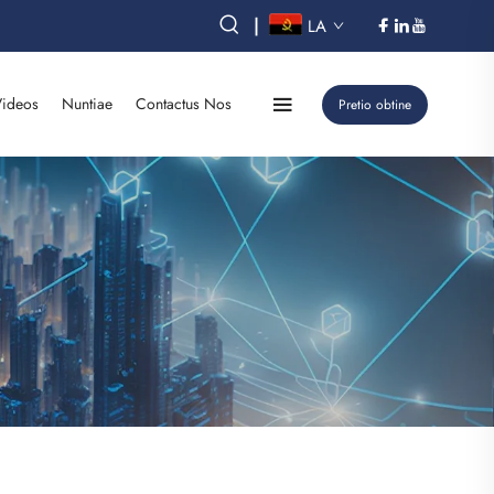
|
LA
ideos
Nuntiae
Contactus Nos
Pretio obtine