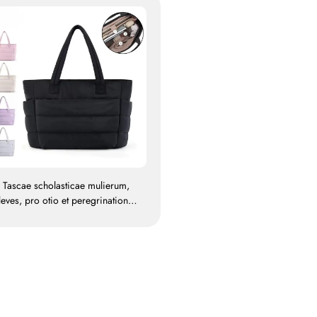
Tascae scholasticae mulierum,
leves, pro otio et peregrinatione
oris, tasca molles, pro manu, pro
fficio, mulierum impermeabilis ex
polyestere