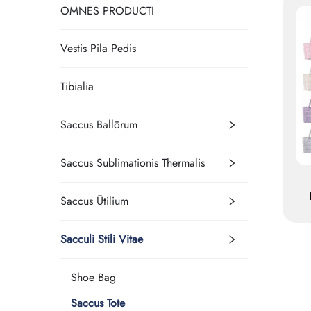
OMNES PRODUCTI
Vestis Pila Pedis
Tibialia
Saccus Ballōrum
Saccus Sublimationis Thermalis
Saccus Ūtilium
f
o
Sacculi Stili Vitae
Shoe Bag
Saccus Tote