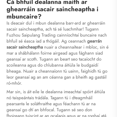
Cá bhfuil dealanna maith ar
ghearráin sacair saincheaptha i
mbuncaire?
Is deacair dul i mbun dealanna barr-ard ar ghearráin
sacair saincheaptha, ach tá sé luachmhar! Tugann
Fuzhou Saipulang Trading cainníochtaí buncaire nach
bhfuil sé éasca iad a thógáil. Ag ceannach
gearrán
sacair saincheaptha
nuair a cheannaítear i mbloc, sin é
mar a shábhálann foirne airgead agus fághann siad
geansaí ar scoth. Tugann an beart seo tacaíocht do
scoileanna agus do chlubanna áitiúla le budgaidí
bheaga. Nuair a cheannaíonn tú uainn, faighidh tú go
leor geansaí ag an am céanna gan a bheith ag gastáil
ró-mhór.
Mar sin, is áit eile le dealanna imeachtaí spóirt áitiúla
nó taispeántais trádála. Tagann tú i dteagmháil
pearsanta le soláthraithe agus féachann tú ar na
geansaí go dtí an bhfocal. Tugann sé seo don
fhoireann tuiscint ar an gcalaois agus ar na roghaí atá