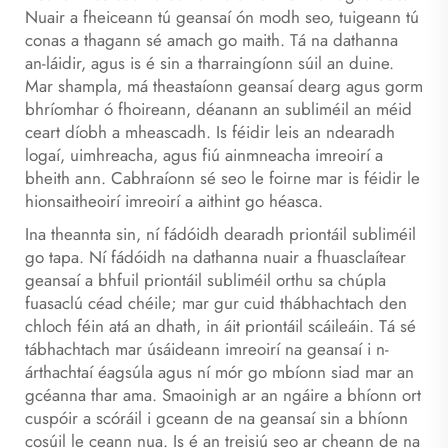
Nuair a fheiceann tú geansaí ón modh seo, tuigeann tú
conas a thagann sé amach go maith. Tá na dathanna
an-láidir, agus is é sin a tharraingíonn súil an duine.
Mar shampla, má theastaíonn geansaí dearg agus gorm
bhríomhar ó fhoireann, déanann an subliméil an méid
ceart díobh a mheascadh. Is féidir leis an ndearadh
logaí, uimhreacha, agus fiú ainmneacha imreoirí a
bheith ann. Cabhraíonn sé seo le foirne mar is féidir le
hionsaitheoirí imreoirí a aithint go héasca.
Ina theannta sin, ní fádóidh dearadh priontáil subliméil
go tapa. Ní fádóidh na dathanna nuair a fhuasclaítear
geansaí a bhfuil priontáil subliméil orthu sa chúpla
fuasaclú céad chéile; mar gur cuid thábhachtach den
chloch féin atá an dhath, in áit priontáil scáileáin. Tá sé
tábhachtach mar úsáideann imreoirí na geansaí i n-
árthachtaí éagsúla agus ní mór go mbíonn siad mar an
gcéanna thar ama. Smaoinigh ar an ngáire a bhíonn ort
cuspóir a scóráil i gceann de na geansaí sin a bhíonn
cosúil le ceann nua. Is é an treisiú seo ar cheann de na