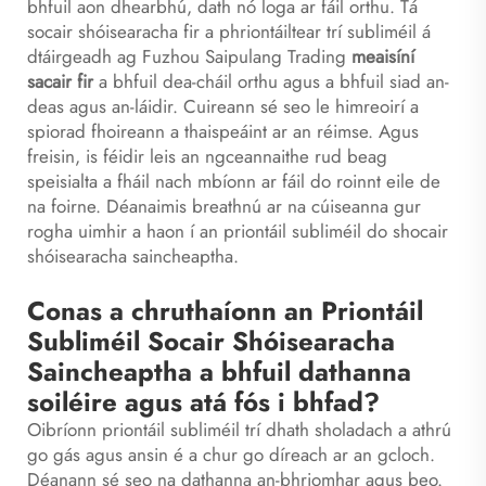
bhfuil aon dhearbhú, dath nó loga ar fáil orthu. Tá
socair shóisearacha fir a phriontáiltear trí subliméil á
dtáirgeadh ag Fuzhou Saipulang Trading
meaisíní
sacair fir
a bhfuil dea-cháil orthu agus a bhfuil siad an-
deas agus an-láidir. Cuireann sé seo le himreoirí a
spiorad fhoireann a thaispeáint ar an réimse. Agus
freisin, is féidir leis an ngceannaithe rud beag
speisialta a fháil nach mbíonn ar fáil do roinnt eile de
na foirne. Déanaimis breathnú ar na cúiseanna gur
rogha uimhir a haon í an priontáil subliméil do shocair
shóisearacha saincheaptha.
Conas a chruthaíonn an Priontáil
Subliméil Socair Shóisearacha
Saincheaptha a bhfuil dathanna
soiléire agus atá fós i bhfad?
Oibríonn priontáil subliméil trí dhath sholadach a athrú
go gás agus ansin é a chur go díreach ar an gcloch.
Déanann sé seo na dathanna an-bhriomhar agus beo.