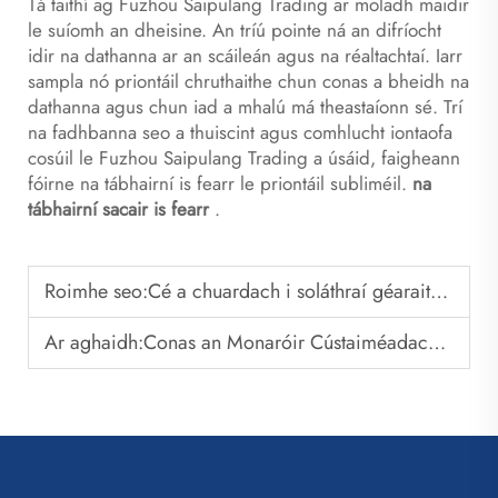
Tá taithí ag Fuzhou Saipulang Trading ar moladh maidir
le suíomh an dheisine. An tríú pointe ná an difríocht
idir na dathanna ar an scáileán agus na réaltachtaí. Iarr
sampla nó priontáil chruthaithe chun conas a bheidh na
dathanna agus chun iad a mhalú má theastaíonn sé. Trí
na fadhbanna seo a thuiscint agus comhlucht iontaofa
cosúil le Fuzhou Saipulang Trading a úsáid, faigheann
fóirne na tábhairní is fearr le priontáil subliméil.
na
tábhairní sacair is fearr
.
Roimhe seo:
Cé a chuardach i soláthraí géaraithe sacair
Ar aghaidh:
Conas an Monaróir Cústaiméadach Cuidí a Roghnaí do Bhrand