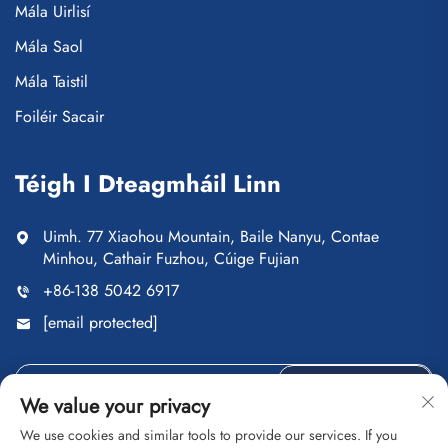
Mála Uirlisí
Mála Saol
Mála Taistil
Foiléir Sacair
Téigh I Dteagmháil Linn
Uimh. 77 Xiaohou Mountain, Baile Nanyu, Contae
Minhou, Cathair Fuzhou, Cúige Fujian
+86-138 5042 6917
[email protected]
SEOL
We value your privacy
We use cookies and similar tools to provide our services. If you