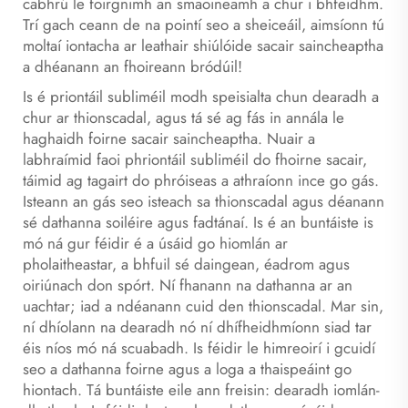
cabhrú le foirgnimh an smaoineamh a chur i bhfeidhm.
Trí gach ceann de na pointí seo a sheiceáil, aimsíonn tú
moltaí iontacha ar leathair shiúlóide sacair saincheaptha
a dhéanann an fhoireann bródúil!
Is é priontáil subliméil modh speisialta chun dearadh a
chur ar thionscadal, agus tá sé ag fás in annála le
haghaidh foirne sacair saincheaptha. Nuair a
labhraímid faoi phriontáil subliméil do fhoirne sacair,
táimid ag tagairt do phróiseas a athraíonn ince go gás.
Isteann an gás seo isteach sa thionscadal agus déanann
sé dathanna soiléire agus fadtánaí. Is é an buntáiste is
mó ná gur féidir é a úsáid go hiomlán ar
pholaitheastar, a bhfuil sé daingean, éadrom agus
oiriúnach don spórt. Ní fhanann na dathanna ar an
uachtar; iad a ndéanann cuid den thionscadal. Mar sin,
ní dhíolann na dearadh nó ní dhífheidhmíonn siad tar
éis níos mó ná scuabadh. Is féidir le himreoirí i gcuidí
seo a dathanna foirne agus a loga a thaispeáint go
hiontach. Tá buntáiste eile ann freisin: dearadh iomlán-