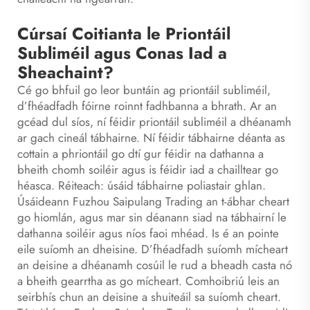
Cúrsaí Coitianta le Priontáil
Subliméil agus Conas Iad a
Sheachaint?
Cé go bhfuil go leor buntáin ag priontáil subliméil,
d’fhéadfadh fóirne roinnt fadhbanna a bhrath. Ar an
gcéad dul síos, ní féidir priontáil subliméil a dhéanamh
ar gach cineál tábhairne. Ní féidir tábhairne déanta as
cottain a phriontáil go dtí gur féidir na dathanna a
bheith chomh soiléir agus is féidir iad a chailltear go
héasca. Réiteach: úsáid tábhairne poliastair ghlan.
Úsáideann Fuzhou Saipulang Trading an t-ábhar cheart
go hiomlán, agus mar sin déanann siad na tábhairní le
dathanna soiléir agus níos faoi mhéad. Is é an pointe
eile suíomh an dheisine. D’fhéadfadh suíomh mícheart
an deisine a dhéanamh cosúil le rud a bheadh casta nó
a bheith gearrtha as go mícheart. Comhoibriú leis an
seirbhís chun an deisine a shuiteáil sa suíomh cheart.