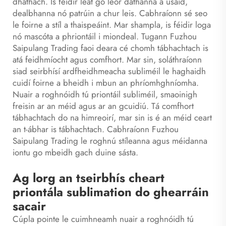
dhathach. Is féidir leat go leor dathanna a úsáid,
dealbhanna nó patrúin a chur leis. Cabhraíonn sé seo
le foirne a stíl a thaispeáint. Mar shampla, is féidir loga
nó mascóta a phriontáil i miondeal. Tugann Fuzhou
Saipulang Trading faoi deara cé chomh tábhachtach is
atá feidhmíocht agus comfhort. Mar sin, soláthraíonn
siad seirbhísí ardfheidhmeacha subliméil le haghaidh
cuidí foirne a bheidh i mbun an phríomhghníomha.
Nuair a roghnóidh tú priontáil subliméil, smaoinigh
freisin ar an méid agus ar an gcuidiú. Tá comfhort
tábhachtach do na himreoirí, mar sin is é an méid ceart
an t-ábhar is tábhachtach. Cabhraíonn Fuzhou
Saipulang Trading le roghnú stíleanna agus méidanna
iontu go mbeidh gach duine sásta.
Ag lorg an tseirbhís cheart
priontála sublimation do ghearráin
sacair
Cúpla pointe le cuimhneamh nuair a roghnóidh tú