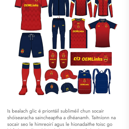
Is bealach glic é priontáil subliméil chun socair
shóisearacha saincheaptha a dhéanamh. Taitníonn na
socair seo le himreoirí agus le hionadaithe toisc go