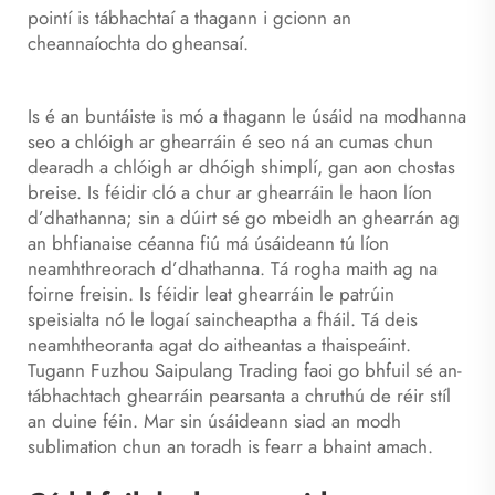
pointí is tábhachtaí a thagann i gcionn an
cheannaíochta do gheansaí.
Is é an buntáiste is mó a thagann le úsáid na modhanna
seo a chlóigh ar ghearráin é seo ná an cumas chun
dearadh a chlóigh ar dhóigh shimplí, gan aon chostas
breise. Is féidir cló a chur ar ghearráin le haon líon
d’dhathanna; sin a dúirt sé go mbeidh an ghearrán ag
an bhfianaise céanna fiú má úsáideann tú líon
neamhthreorach d’dhathanna. Tá rogha maith ag na
foirne freisin. Is féidir leat ghearráin le patrúin
speisialta nó le logaí saincheaptha a fháil. Tá deis
neamhtheoranta agat do aitheantas a thaispeáint.
Tugann Fuzhou Saipulang Trading faoi go bhfuil sé an-
tábhachtach ghearráin pearsanta a chruthú de réir stíl
an duine féin. Mar sin úsáideann siad an modh
sublimation chun an toradh is fearr a bhaint amach.