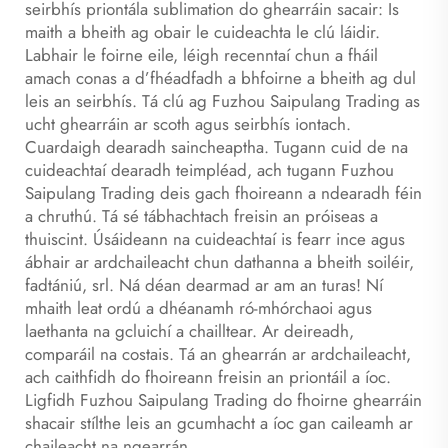
seirbhís priontála sublimation do ghearráin sacair: Is
maith a bheith ag obair le cuideachta le clú láidir.
Labhair le foirne eile, léigh recenntaí chun a fháil
amach conas a d’fhéadfadh a bhfoirne a bheith ag dul
leis an seirbhís. Tá clú ag Fuzhou Saipulang Trading as
ucht ghearráin ar scoth agus seirbhís iontach.
Cuardaigh dearadh saincheaptha. Tugann cuid de na
cuideachtaí dearadh teimpléad, ach tugann Fuzhou
Saipulang Trading deis gach fhoireann a ndearadh féin
a chruthú. Tá sé tábhachtach freisin an próiseas a
thuiscint. Úsáideann na cuideachtaí is fearr ince agus
ábhair ar ardchaileacht chun dathanna a bheith soiléir,
fadtániú, srl. Ná déan dearmad ar am an turas! Ní
mhaith leat ordú a dhéanamh ró-mhórchaoi agus
laethanta na gcluichí a chailltear. Ar deireadh,
comparáil na costais. Tá an ghearrán ar ardchaileacht,
ach caithfidh do fhoireann freisin an priontáil a íoc.
Ligfidh Fuzhou Saipulang Trading do fhoirne ghearráin
shacair stílthe leis an gcumhacht a íoc gan caileamh ar
chaileacht na ngearrán.