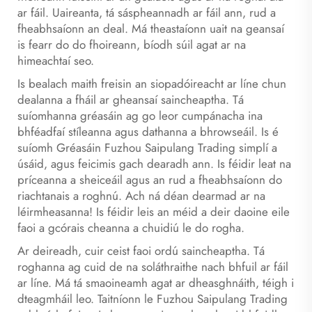
ar fáil. Uaireanta, tá sáspheannadh ar fáil ann, rud a
fheabhsaíonn an deal. Má theastaíonn uait na geansaí
is fearr do do fhoireann, bíodh súil agat ar na
himeachtaí seo.
Is bealach maith freisin an siopadóireacht ar líne chun
dealanna a fháil ar gheansaí saincheaptha. Tá
suíomhanna gréasáin ag go leor cumpánacha ina
bhféadfaí stíleanna agus dathanna a bhrowseáil. Is é
suíomh Gréasáin Fuzhou Saipulang Trading simplí a
úsáid, agus feicimis gach dearadh ann. Is féidir leat na
príceanna a sheiceáil agus an rud a fheabhsaíonn do
riachtanais a roghnú. Ach ná déan dearmad ar na
léirmheasanna! Is féidir leis an méid a deir daoine eile
faoi a gcórais cheanna a chuidiú le do rogha.
Ar deireadh, cuir ceist faoi ordú saincheaptha. Tá
roghanna ag cuid de na soláthraithe nach bhfuil ar fáil
ar líne. Má tá smaoineamh agat ar dheasghnáith, téigh i
dteagmháil leo. Taitníonn le Fuzhou Saipulang Trading