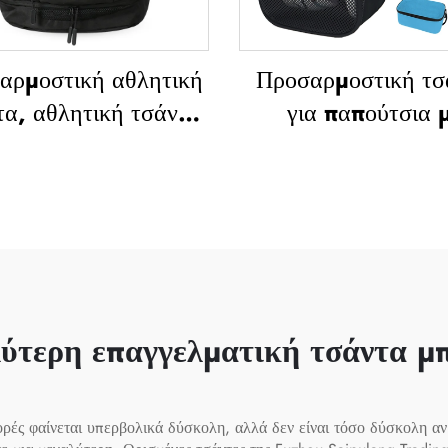
αρμοστική αθλητική
Προσαρμοστική τσ
τα, αθλητική τσάντα
για παπούτσια 
ε ρόδες, σχολικές
εκτύπωση λογότυ
άντες, τσάντες για
αεροδιαπερατή 
ξίδια και τρεκινγκ,
πλέγμα,
σάντα μπάσκετ,
υδροαποστράγγι
σφαιρο, ποδόσφαιρο,
τσάντα αποθήκευση
τένις, μπάσκετ
παπούτσια, αντισκ
για γυμναστήρι
λύτερη επαγγελματική τσάντα μπ
εξωτερικές
δραστηριότητες, τα
ρές φαίνεται υπερβολικά δύσκολη, αλλά δεν είναι τόσο δύσκολη αν 
και αθλήματα, για 