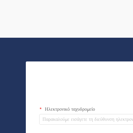
Trading είναι μια εταιρεία που διενεργεί
αγορές σε χύδην αυτών των σακιδίων και τα
προσφέρει για τη δημιουργία επίγνωσης της
μάρκας. Ξέρετε, όταν ...
Ηλεκτρονικό ταχυδρομείο