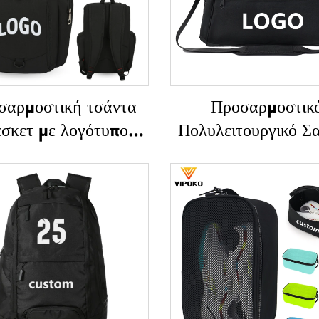
σαρμοστική τσάντα
Προσαρμοστικ
σκετ με λογότυπο,
Πολυλειτουργικό Σα
λητική τσάντα για
Μεγάλης Χωρητικότ
ομάδες,
Αθλητική Τσάν
οαποστραγγιζόμενη,
Γυμναστηρίου γ
μερινή, για σχολείο,
Γυναίκες και Άνδρ
μική με εκτύπωση
Αδιάβροχη Τσάντα
λογότυπου, για
Παπούτσια, Τσά
σφαιρο και μπάσκετ
Ταξιδιού / Duffel