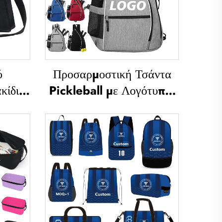
ό
Προσαρμοστική Τσάντα
κίδιο
Pickleball με Λογότυπο,
ητας,
Ανδρική και Γυναικεία
τα
Ρυθμιζόμενη Τσάντα Sling
ια
Pickleball, Υψηλής
ες,
Ποιότητας Σακίδιο
 για
Μεταφοράς Ρακέτας Τένις
ντα
 Bag