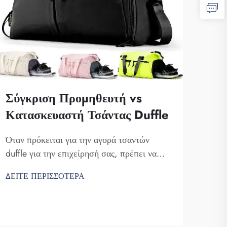
Σύγκριση Προμηθευτή vs
Τάσ
Κατασκευαστή Τσάντας Duffle
Ποδ
Πρ
Όταν πρόκειται για την αγορά τσαντών
Στ
duffle για την επιχείρησή σας, πρέπει να
γνωρίζετε τις διαφορές μεταξύ ενός
Το π
ΔΕΙΤΕ ΠΕΡΙΣΣΟΤΕΡΑ
προμηθευτή και ενός κατασκευαστή. Οι
σημα
προμηθευτές είναι εταιρείες που πουλάνε
ποδο
είδη, ενώ οι κατασκευαστές τα παράγουν. Η
ΔΕΙΤ
της 
Fuzhou Saipulang Trading είναι μια καλή