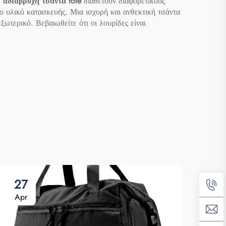
g
αδιάβροχη τσάντα tote
διαθέτουν διαφορετικούς
το υλικό κατασκευής. Μια ισχυρή και ανθεκτική τσάντα
ξωτερικό. Βεβαιωθείτε ότι οι λουρίδες είναι
27
3
Apr
Ap