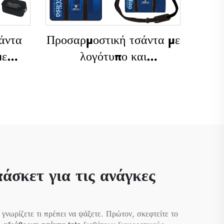
άντα
Προσαρμοστική τσάντα με
με
λογότυπο και
που,
υποβλιματική εκτύπωση,
από
σχολική τσάντα για
κολύμβηση με συρόμενο
ση,
κλείσιμο, υδροαπωθητική
ς για
τσάντα για αθλήματα
όνια,
(καλαθοσφαίριση,
ο,
ποδόσφαιρο), τσάντα για
άσκετ για τις ανάγκες
ταξίδια και τσάντα για
ξίδια
παπούτσια
γνωρίζετε τι πρέπει να ψάξετε. Πρώτον, σκεφτείτε το
άντρες