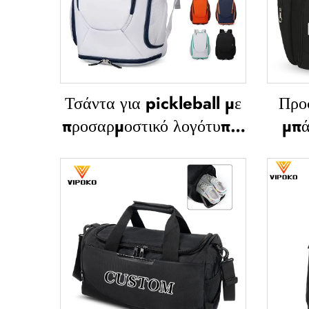
Τσάντα για pickleball με
Προ
προσαρμοστικό λογότυπο,
μπά
τσάντα για ρακέτες τένις,
αθ
τσάντα για μπάντμιντον,
τσάντα για ρακέτες
υδρ
μπάντμιντον, τσάντα για
καθη
παλέτα (padel), τσάντα
θερ
για ρακέτες τένις και
μπάντμιντον
ποδό