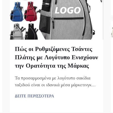
Πώς οι Ρυθμιζόμενες Τσάντες
Πλάτης με Λογότυπο Ενισχύουν
την Ορατότητα της Μάρκας
Τα προσαρμοσμένα με λογότυπο σακίδια
ταξιδιού είναι οι ιδανικά μέσα μάρκετινγκ
για μια εταιρεία. Δεν μπορεί να υποτιμηθεί
ΔΕΙΤΕ ΠΕΡΙΣΣΟΤΕΡΑ
το γεγονός ότι η επωνυμία της εταιρείας σας
εμφανίζεται μπροστά σε πολλά άτομα. Κάθε
φορά που κάποιος φοράει το σακίδιό σας